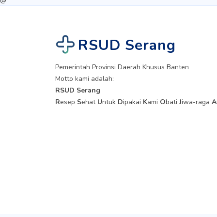
@
RSUD Serang
Pemerintah Provinsi Daerah Khusus Banten
Motto kami adalah:
RSUD Serang
R
esep
S
ehat
U
ntuk
D
ipakai
K
ami
O
bati
J
iwa-raga
A