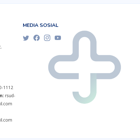
MEDIA SOSIAL
.
0-1112
n:
rsud-
l.com
l.com